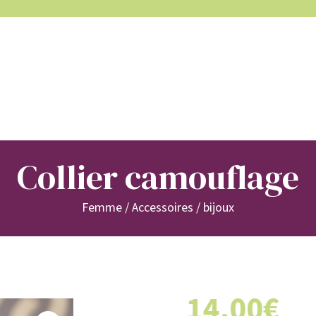
Collier camouflage
Femme
/
Accessoires
/
bijoux
14,00
€