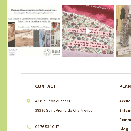
CONTACT
PLAN
42 rue Léon Auscher
Accuei
38380 Saint Pierre de Chartreuse
Enfan
Femm
04 76 53 10 47
Blog