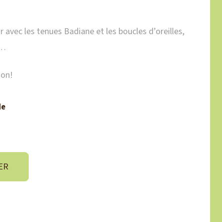
ir avec les tenues Badiane et les boucles d’oreilles,
 …
ion!
de
ER