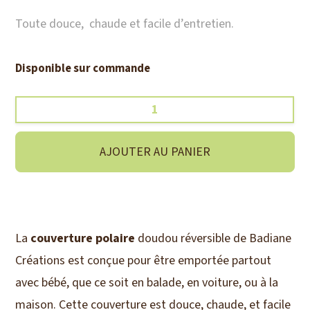
Toute douce, chaude et facile d’entretien.
Disponible sur commande
quantité
de
Couverture
AJOUTER AU PANIER
polaire
réversible
doudou
La
couverture polaire
doudou réversible de Badiane
blanc
Créations est conçue pour être emportée partout
/
avec bébé, que ce soit en balade, en voiture, ou à la
fleurs
maison. Cette couverture est douce, chaude, et facile