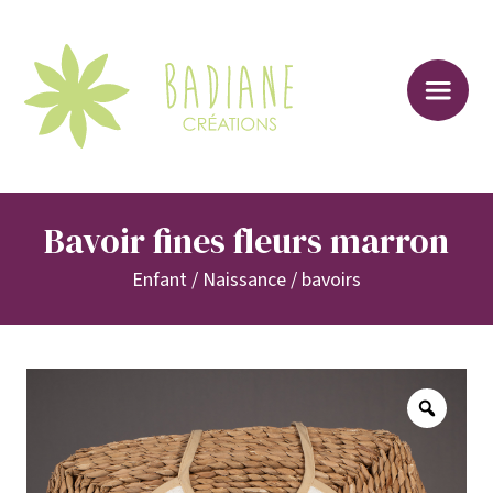
Sk
to
co
Bavoir fines fleurs marron
Enfant
/
Naissance
/
bavoirs