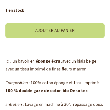
1 en stock
quantité
AJOUTER AU PANIER
de
Bavoir
fines
fleurs
Ici, un bavoir en
éponge écru
,avec un biais beige
marron
avec un tissu imprimé de fines fleurs marron.
Composition
: 100% coton éponge et tissu imprimé
100 % double gaze de coton bio Oeko tex
Entretien
: Lavage en machine à 30°. repassage doux.