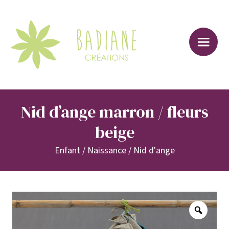
Sk
to
co
Nid d’ange marron / fleurs
beige
Enfant
/
Naissance
/
Nid d'ange