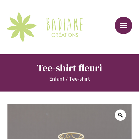
Sk
to
co
Tee-shirt fleuri
Enfant
/
Tee-shirt