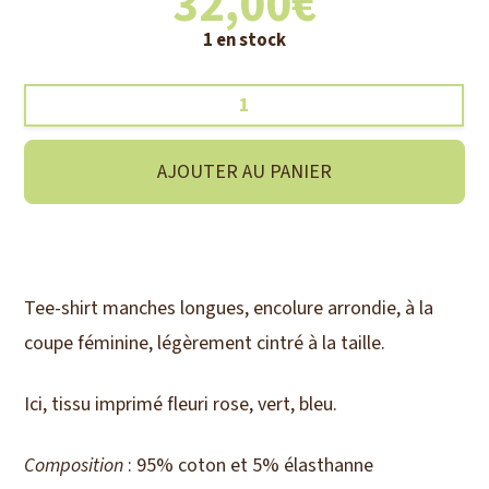
32,00
€
1 en stock
quantité
de
Tee-
AJOUTER AU PANIER
shirt
fleuri
Tee-shirt manches longues, encolure arrondie, à la
coupe féminine, légèrement cintré à la taille.
Ici, tissu imprimé fleuri rose, vert, bleu.
Composition
: 95% coton et 5% élasthanne