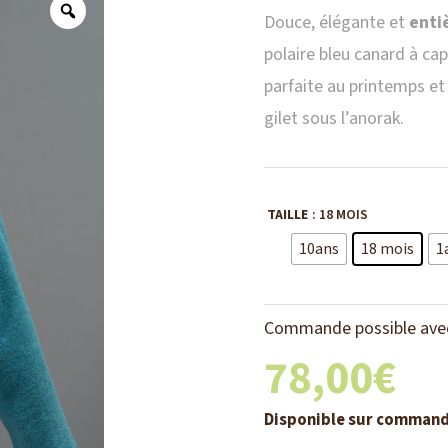
Douce, élégante et
enti
polaire bleu canard à ca
parfaite au printemps e
gilet sous l’anorak.
TAILLE
: 18 MOIS
10ans
18 mois
1
Commande possible avec 
78,00
€
Disponible sur comman