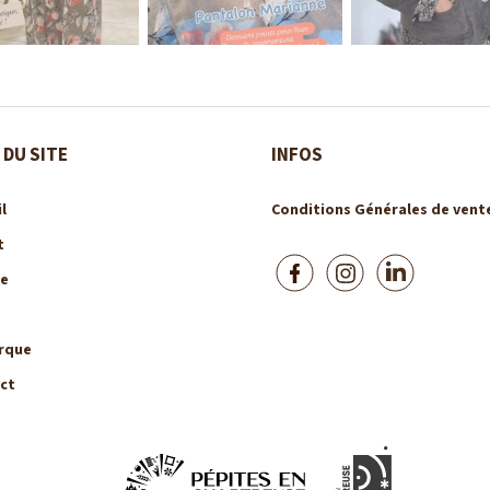
 DU SITE
INFOS
l
Conditions Générales de vent
t
e
rque
ct