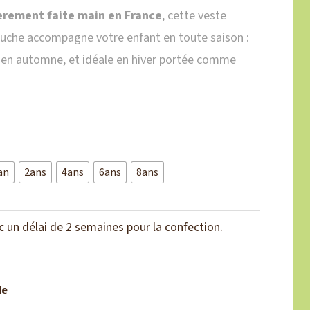
èrement faite main en France
, cette veste
puche accompagne votre enfant en toute saison :
t en automne, et idéale en hiver portée comme
an
2ans
4ans
6ans
8ans
un délai de 2 semaines pour la confection.
de