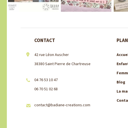
CONTACT
PLAN
42 rue Léon Auscher
Accuei
38380 Saint Pierre de Chartreuse
Enfan
Femm
04 76 53 10 47
Blog
06 70 51 02 68
La ma
Conta
contact@badiane-creations.com