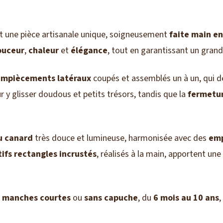
t une pièce artisanale unique, soigneusement
faite main en
ouceur
,
chaleur
et
élégance
, tout en garantissant un gra
empiècements latéraux
coupés et assemblés un à un, qui de
 y glisser doudous et petits trésors, tandis que la
fermetur
u canard
très douce et lumineuse, harmonisée avec des
emp
ifs rectangles incrustés
, réalisés à la main, apportent une
n
manches courtes
ou
sans capuche
, du
6 mois au 10 ans
,