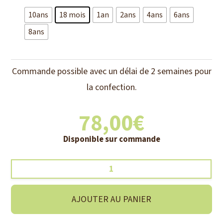
10ans
18 mois
1an
2ans
4ans
6ans
8ans
Commande possible avec un délai de 2 semaines pour
la confection.
78,00
€
Disponible sur commande
quantité
de
Veste
AJOUTER AU PANIER
capucine