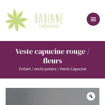
Sk
to
co
Veste capucine rouge /
fleurs
Enfant
/
veste polaire
/
Veste Capucine