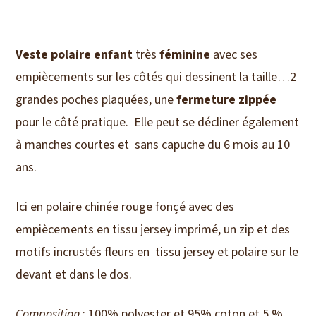
rouge
/
Veste polaire
enfant
très
féminine
avec ses
fleurs
empiècements sur les côtés qui dessinent la taille…2
grandes poches plaquées, une
fermeture zippée
pour le côté pratique. Elle peut se décliner également
à manches courtes et sans capuche du 6 mois au 10
ans.
Ici en polaire chinée rouge fonçé avec des
empiècements en tissu jersey imprimé, un zip et des
motifs incrustés fleurs en tissu jersey et polaire sur le
devant et dans le dos.
Composition
: 100% polyester et 95% coton et 5 %