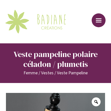
Sk
to
co
Veste pampeline polaire
céladon / plumetis
Femme
/
Vestes
/
Veste Pampeline