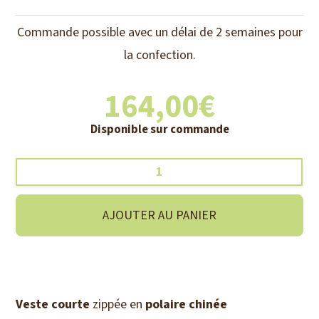
Commande possible avec un délai de 2 semaines pour
la confection.
164,00
€
Disponible sur commande
quantité
de
Veste
AJOUTER AU PANIER
pampeline
polaire
céladon
Veste courte
zippée en
polaire chinée
/