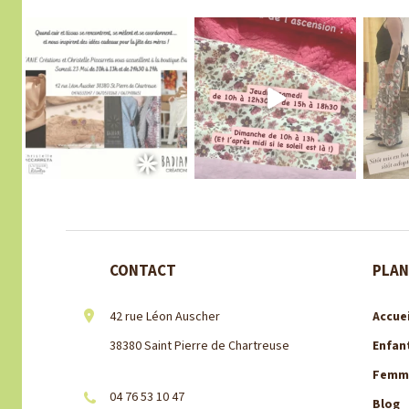
CONTACT
PLAN
42 rue Léon Auscher
Accuei
38380 Saint Pierre de Chartreuse
Enfan
Femm
04 76 53 10 47
Blog