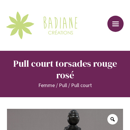
Sk
to
co
Pull court torsades rouge
rosé
Femme
/
Pull
/
Pull court