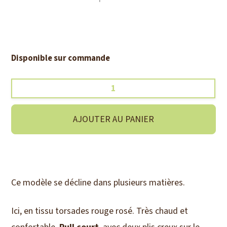
Disponible sur commande
quantité
de
Pull
AJOUTER AU PANIER
court
torsades
rouge
Ce modèle se décline dans plusieurs matières.
rosé
Ici, en tissu torsades rouge rosé. Très chaud et